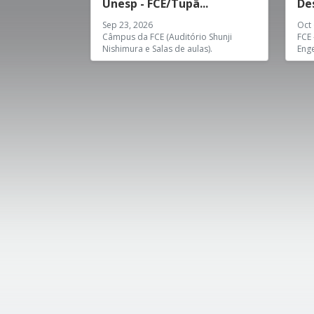
Unesp - FCE/Tupã...
Des
Sep 23, 2026
Oct 
Câmpus da FCE (Auditório Shunji
FCE 
Nishimura e Salas de aulas).
Eng